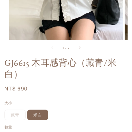
1
/
7
GJ6615 木耳感背心（藏青/米
白）
Regular
NT$ 690
price
大小
藏青
米白
數量